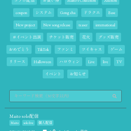
コラボ配信
お買い得
Maito's Collection
Auction
coupon
システム
Gong cha
ドラクエ
Base
New project
New song release
teaser
international
＃イベント出演
チケット販売
花火
グッズ販売
おめでとう
TikTok
ファンミ
ツイキャス
ゲーム
リリース
Halloween
ハロウィン
Live
live
TV
イベント
お知らせ
Maito solo配信
Maito
solo live
個人配信