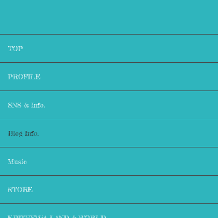
TOP
PROFILE
SNS & Info.
Blog Info.
Music
STORE
EPITHYMiA LAND & WORLD