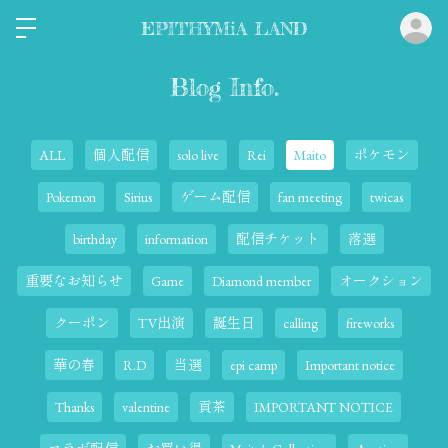
ロ
EPITHYMiA LAND
Blog Info.
ALL
個人配信
solo live
Rei
Maito
ポケモン
Pokemon
Sirius
ゲーム配信
fan meeting
twicas
birthday
information
配信チケット
落選
重要なお知らせ
Game
Diamond member
オークション
クーポン
TV出演
誕生日
calling
fireworks
華の春
R.D
当選
epi camp
Important notice
Thanks
valentine
貢茶
IMPORTANT NOTICE