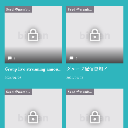
Seed 🌱member限定
Seed 🌱member限定
4
3
Group live streaming announcement!
グループ配信告知！
2026/04/03
2026/04/03
Seed 🌱member限定
Seed 🌱member限定