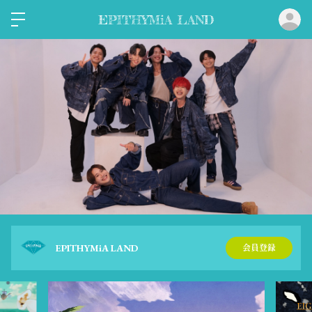
ロ
EPITHYMiA LAND
EPITHYMiA LAND
会員登録