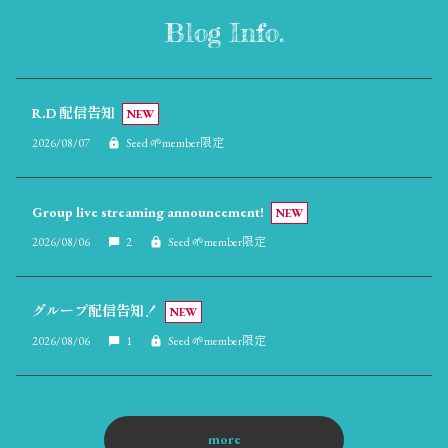
Blog Info.
R.D 配信告知
NEW
2026/08/07
Seed 🌱member限定
Group live streaming announcement!
NEW
2026/08/06
2
Seed 🌱member限定
グループ配信告知！
NEW
2026/08/06
1
Seed 🌱member限定
more