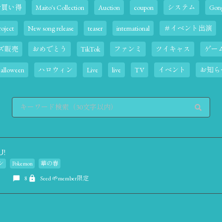
お買い得
Maito's Collection
Auction
coupon
システム
Gong
oject
New song release
teaser
international
＃イベント出演
ズ販売
おめでとう
TikTok
ファンミ
ツイキャス
ゲー
alloween
ハロウィン
Live
live
TV
イベント
お知ら
U!
ン
Pokemon
華の春
8
Seed 🌱member限定