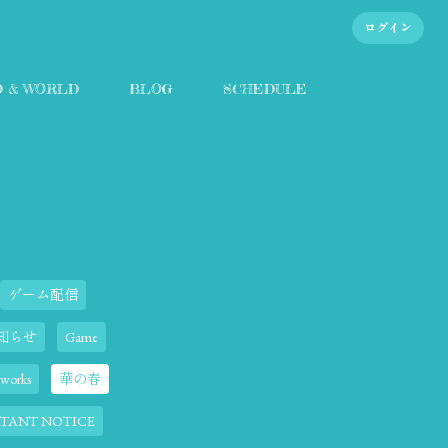
ログイン
D & WORLD
BLOG
SCHEDULE
ゲーム配信
知らせ
Game
eworks
華の春
TANT NOTICE