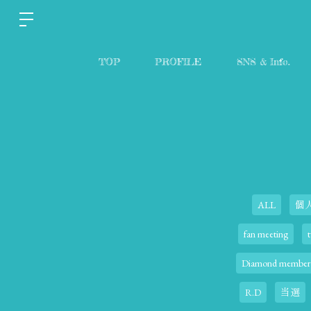
TOP
PROFILE
SNS & Info.
ALL
個
fan meeting
t
Diamond member
R.D
当選