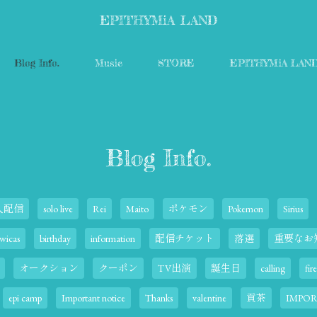
EPITHYMiA LAND
Blog Info.
Music
STORE
EPITHYMiA LAN
Blog Info.
人配信
solo live
Rei
Maito
ポケモン
Pokemon
Sirius
wicas
birthday
information
配信チケット
落選
重要なお
オークション
クーポン
TV出演
誕生日
calling
fir
epi camp
Important notice
Thanks
valentine
貢茶
IMPOR