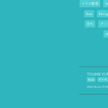
コラボ配信
Base
New pr
花火
グッ
H
THANK YO
Maito
ポケモ
2026/04/24 23:58