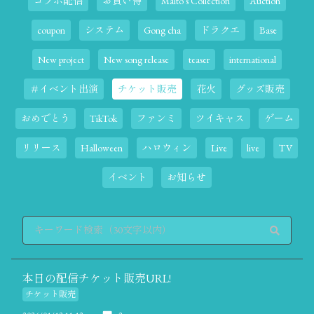
コラボ配信
お買い得
Maito's Collection
Auction
coupon
システム
Gong cha
ドラクエ
Base
New project
New song release
teaser
international
＃イベント出演
チケット販売
花火
グッズ販売
おめでとう
TikTok
ファンミ
ツイキャス
ゲーム
リリース
Halloween
ハロウィン
Live
live
TV
イベント
お知らせ
本日の配信チケット販売URL!
チケット販売