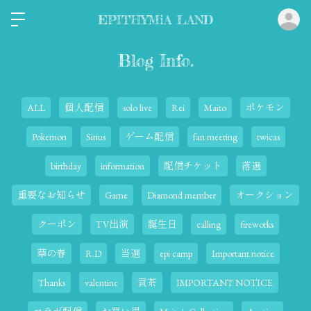
ロ
EPITHYMiA LAND
Blog Info.
ALL
個人配信
solo live
Rei
Maito
ポケモン
Pokemon
Sirius
ゲーム配信
fan meeting
twicas
birthday
information
配信チケット
落選
重要なお知らせ
Game
Diamond member
オークション
クーポン
TV出演
誕生日
calling
fireworks
華の春
R.D
当選
epi camp
Important notice
Thanks
valentine
貢茶
IMPORTANT NOTICE