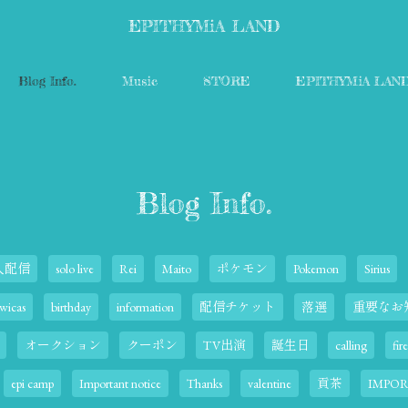
EPITHYMiA LAND
Blog Info.
Music
STORE
EPITHYMiA LAN
Blog Info.
人配信
solo live
Rei
Maito
ポケモン
Pokemon
Sirius
wicas
birthday
information
配信チケット
落選
重要なお
オークション
クーポン
TV出演
誕生日
calling
fir
epi camp
Important notice
Thanks
valentine
貢茶
IMPOR