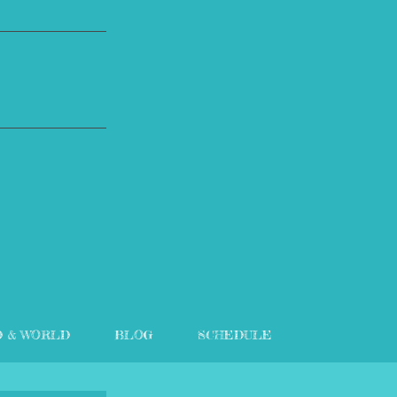
D & WORLD
BLOG
SCHEDULE