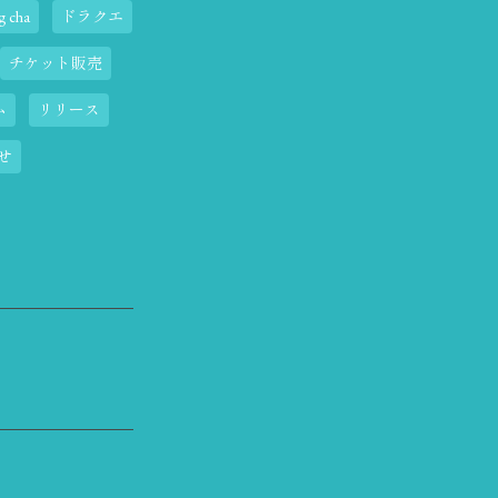
 cha
ドラクエ
チケット販売
ム
リリース
せ