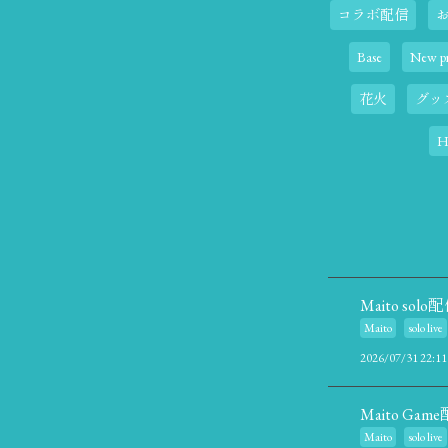
コラボ配信
Base
New pr
花火
グッ
H
Maito sol
Maito
solo live
2026/07/31 22:11
Maito Ga
Maito
solo live