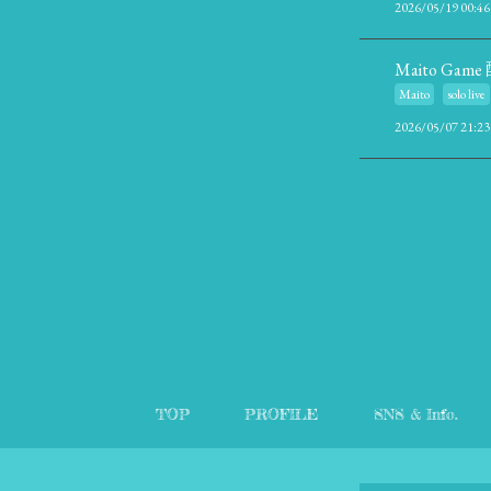
2026/05/19 00:46
Maito Ga
Maito
solo live
2026/05/07 21:23
TOP
PROFILE
SNS & Info.