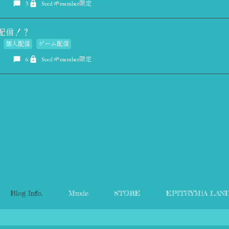
3
Seed 🌱member限定
me 配信！？
個人配信
ゲーム配信
6
Seed 🌱member限定
Blog Info.
Music
STORE
EPITHYMiA LAN