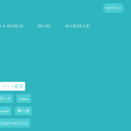
ログイン
D & WORLD
BLOG
SCHEDULE
ゲーム配信
知らせ
Game
eworks
華の春
TANT NOTICE