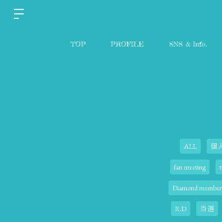
TOP
PROFILE
SNS & Info.
ALL
個
fan meeting
t
Diamond member
R.D
当選