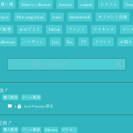
お買い得
Maito's Collection
Auction
coupon
システム
Gong
oject
New song release
teaser
international
＃イベント出演
ズ販売
おめでとう
TikTok
ファンミ
ツイキャス
ゲー
alloween
ハロウィン
Live
live
TV
イベント
お知ら
o配信！
個人配信
ゲーム配信
4
Seed 🌱member限定
me配信！
個人配信
ゲーム配信
Pokemon
ポケモン