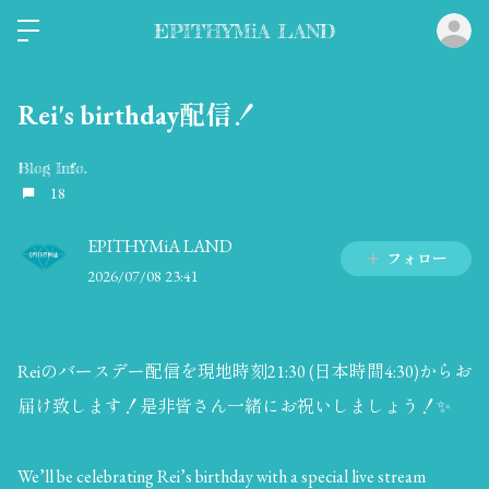
ロ
EPITHYMiA LAND
Rei's birthday配信！
Blog Info.
18
EPITHYMiA LAND
フォロー
2026/07/08 23:41
Reiのバースデー配信を現地時刻21:30 (日本時間4:30)からお
届け致します！是非皆さん一緒にお祝いしましょう！✨
We’ll be celebrating Rei’s birthday with a special live stream