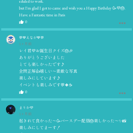
eduled to work.
but I'm glad I got to came and wish you a Happy Birthday 🥳💜🎂.
Have a Fantastic time in Paris
0
💬💙えなが💙💬
1ヶ月前
レイ君💜お誕生日クイズ🎂🎉
ありがとうございました
とても楽しかったです♪
全問正解👍嬉しい〜素敵な写真
楽しみにしています♪
イベントも楽しみです💬🍀☕️
0
まりか💜
1ヶ月前
起きれて良かった〜🥳バースデー配信🎂楽しかった〜✨📸
楽しみにしてまーす！