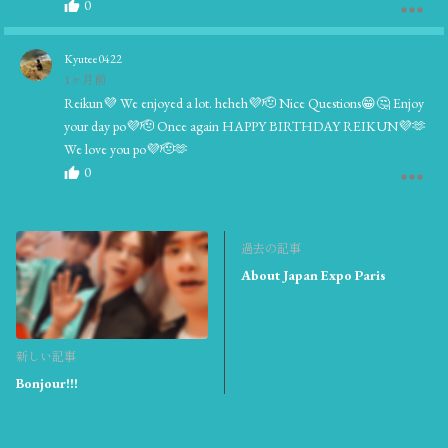
0
Kyutee0422
1ヶ月前
Reikun💜 We enjoyed a lot. heheh💜🫡 Nice Questions😁🤔 Enjoy
your day po💜🫡 Once again HAPPY BIRTHDAY REIKUN💜🫶
We love you po💜🫡🫶
0
Rahma
1ヶ月前
過去の記事
Happy birthday Rei !
About Japan Expo Paris
0
Pri 🌙✨
新しい記事
1ヶ月前
Bonjour!!!
Happy birthday to our majesty, the King Rei 👑☺️ May your day be
as amazing as you are 💜
0