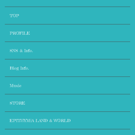
💎💖Berenice💜✨️
TOP
1ヶ月前
✨️FELIZ CUMPLEAÑOS REIIIIII💜✨️! 🥳🎉🎂🍾✨️ TE AMAM
PROFILE
OS ✨️REIHEART 💜🫰🏻
0
SNS & Info.
Cookie
1ヶ月前
Blog Info.
Happy birthday 💎 Maknae Rei ! May it be everything you wish and
hope for 💛💜
0
Music
SCUM❤️‍🔥
STORE
1ヶ月前
YAYYYY
0
EPITHYMiA LAND & WORLD