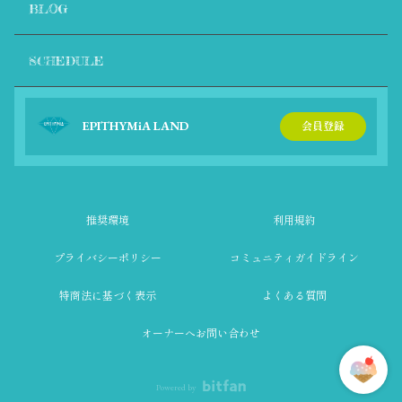
Mama 💛
BLOG
1ヶ月前
Happy Birthday Rei 🍰🍰🥳🥳🥳
SCHEDULE
0
Kyutee0422
EPITHYMiA LAND
会員登録
1ヶ月前
I need to hear REIKUN screaming "MY BIRTHDAY IS JULY 8T
H" hehehe. LET'S SCREAMING...😁🎂💜🫶
0
推奨環境
利用規約
まりか💜
プライバシーポリシー
コミュニティガイドライン
1ヶ月前
Happy birthday Rei💜🫶🏻明日仕事で4時半は流石に寝てます
特商法に基づく表示
よくある質問
笑
チケットは買ったのでアーカイブで見ることになるかも
オーナーへお問い合わせ
ー！ワンチャン起きたら参加しますねー👍🏻
0
Powered by