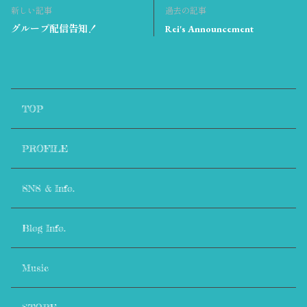
REIKO 💙
新しい記事
過去の記事
1年前
グループ配信告知！
Rei's Announcement
待ってました！
いよいよですね〜！やった〜🤩🤩
楽しみです！
1
TOP
Carmen
1年前
Thank you, I have been waiting for this 😁💎. I'm looking forward t
PROFILE
o seeing your performance Epi 😁💎🎶
1
SNS & Info.
Mama 💛
Blog Info.
1年前
I can’t wait to watch it🥰 Congratulations on the TV feature 👏
1
Music
💬💙えなが💙💬