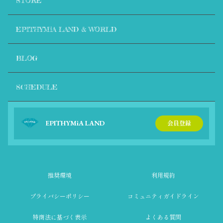
STORE
1年前
わーいー毎週チェックして見てました〜いよいよエピシミ
ア💎登場ですね😊👌
EPITHYMiA LAND & WORLD
お知らせありがとうございます♪
BLOG
沖縄のライブたのしかったです♪
本当楽しみ〜💙🐧
3
SCHEDULE
Mama 💛
1年前
EPITHYMiA LAND
会員登録
Yay
1
推奨環境
利用規約
プライバシーポリシー
コミュニティガイドライン
特商法に基づく表示
よくある質問