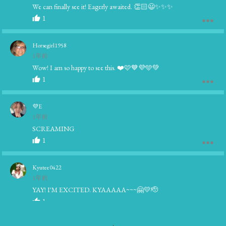
We can finally see it! Eagerly awaited. 👏🏻😃✨️✨️✨️
1
Horsegirl1958
1年前
Wow! I am so happy to see this. ❤️🩷💙💜🩵💚
1
💜E
1年前
SCREAMING
1
Kyutee0422
1年前
YAY! I'M EXCITED. KYAAAAA~~~🤗💛🫡
1