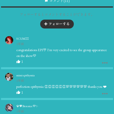
コメント
(11)
フォローするとコメントすることができます。
フォローする
SCUM❤️‍🔥
1年前
congratulations EPI🎊 I'm very excited to see the group appearance
on the show💛
1
mimi epithymia
1年前
perfection epithymia 👏👏👏👏👏👏💯💯💯💯💯💯 thanks you ❤️
1
💎💖Berenice💜✨️
1年前