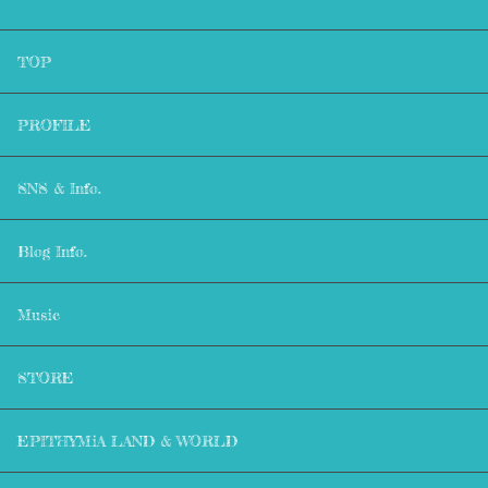
TOP
PROFILE
SNS & Info.
Blog Info.
Music
STORE
EPITHYMiA LAND & WORLD