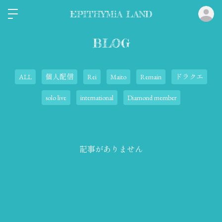
ロ
EPITHYMiA LAND
BLOG
ALL
個人配信
Rei
Maito
Remain
ドラクエ
solo live
international
Diamond member
記事がありません