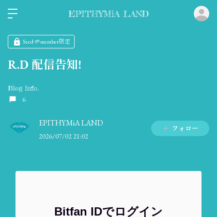
ロ
EPITHYMiA LAND
Seed 🌱member限定
R.D 配信告知!
Blog Info.
6
EPITHYMiA LAND
フォロー
2026/07/02 21:02
Bitfan IDでログイン