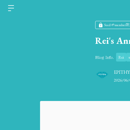
Seed 🌱member
Rei's A
Rei
s
Blog Info.
EPITH
2026/06/