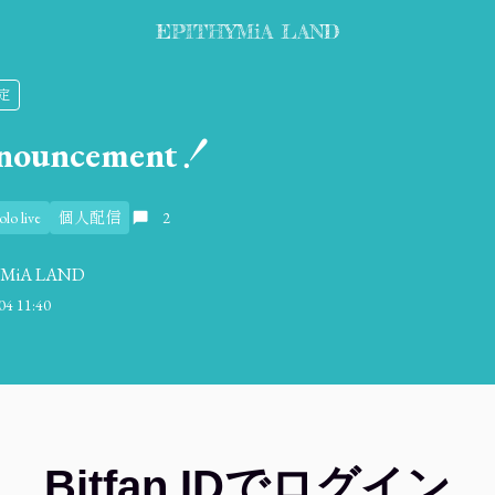
EPITHYMiA LAND
限定
nnouncement！
olo live
個人配信
2
YMiA LAND
04 11:40
Bitfan IDでログイン