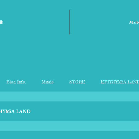
知!
Mai
Blog Info.
Music
STORE
EPITHYMiA LAN
HYMiA LAND