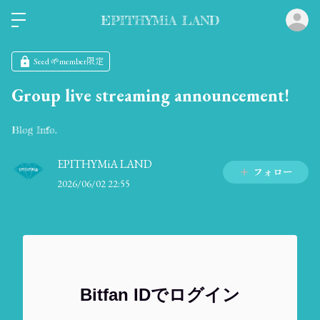
ロ
EPITHYMiA LAND
Seed 🌱member限定
Group live streaming announcement!
Blog Info.
EPITHYMiA LAND
フォロー
2026/06/02 22:55
Bitfan IDでログイン