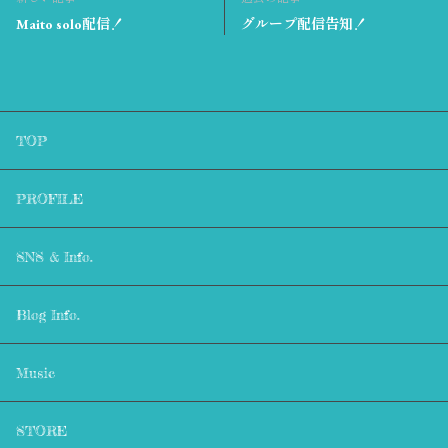
Maito solo配信！
グループ配信告知！
TOP
PROFILE
SNS & Info.
Blog Info.
Music
STORE