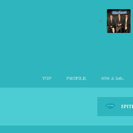
TOP
PROFILE
SNS & Info.
EPIT