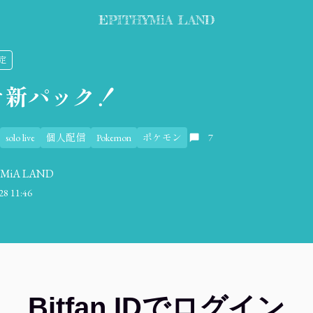
EPITHYMiA LAND
限定
ケ新パック！
solo live
個人配信
Pokemon
ポケモン
7
YMiA LAND
28 11:46
Bitfan IDでログイン