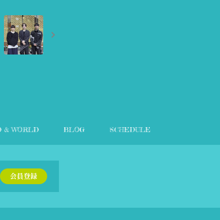
D & WORLD
BLOG
SCHEDULE
会員登録