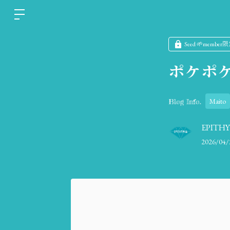
Seed 🌱member
ポケポ
Maito
Blog Info.
EPITH
2026/04/