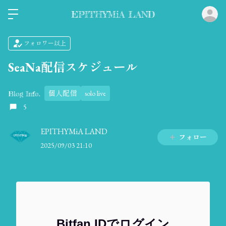
ロ
EPITHYMiA LAND
フォロワー以上
SeaNa配信スケジュール
個人配信
solo live
Blog Info.
5
EPITHYMiA LAND
フォロー
2025/09/03 21:10
Bitfan IDでログイン