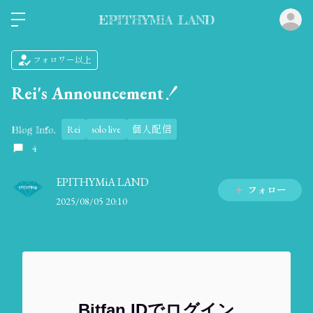
ロ
EPITHYMiA LAND
フォロワー以上
Rei's Announcement！
Rei
solo live
個人配信
Blog Info.
4
EPITHYMiA LAND
フォロー
2025/08/05 20:10
Bitfan IDでログイン