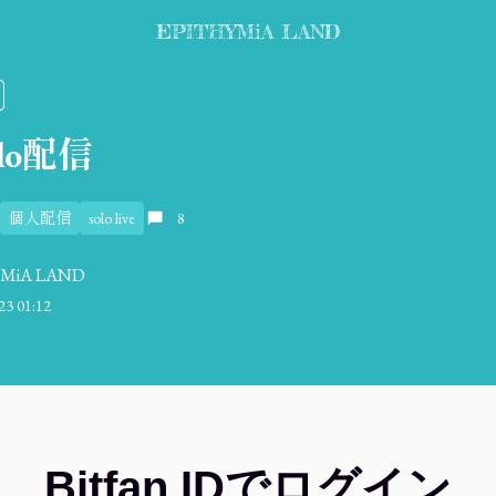
EPITHYMiA LAND
olo配信
個人配信
solo live
8
YMiA LAND
23 01:12
Bitfan IDでログイン