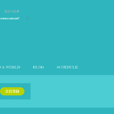
過去の記事
nnouncement!
D & WORLD
BLOG
SCHEDULE
会員登録