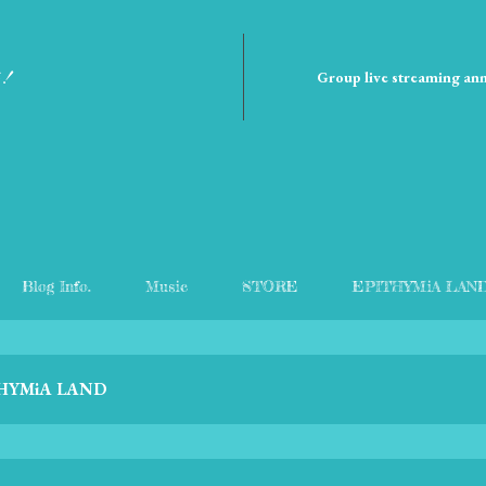
信！
Group live streaming a
Blog Info.
Music
STORE
EPITHYMiA LAN
HYMiA LAND