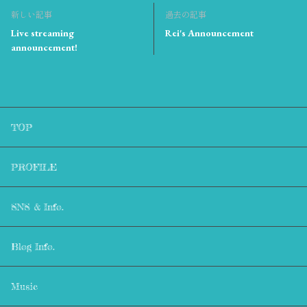
新しい記事
過去の記事
Live streaming
Rei's Announcement
announcement!
TOP
PROFILE
SNS & Info.
Blog Info.
Music