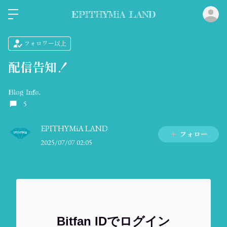
ロ
EPITHYMiA LAND
フォロワー以上
配信告知！
Blog Info.
5
EPITHYMiA LAND
フォロー
2025/07/07 02:05
Bitfan IDでログイン