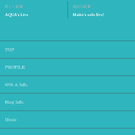
新しい記事
過去の記事
AQUA's Live
Maito's solo live!
TOP
PROFILE
SNS & Info.
Blog Info.
Music