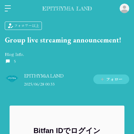
ロ
EPITHYMiA LAND
フォロワー以上
Group live streaming announcement!
Blog Info.
5
EPITHYMiA LAND
フォロー
2025/06/28 00:33
Bitfan IDでログイン