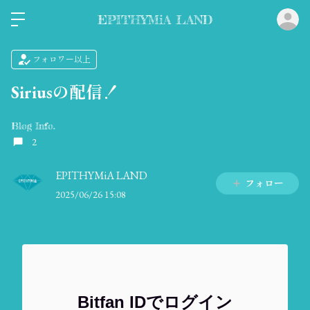
ロ
EPITHYMiA LAND
フォロワー以上
Siriusの配信！
Blog Info.
2
EPITHYMiA LAND
フォロー
2025/06/26 15:08
Bitfan IDでログイン