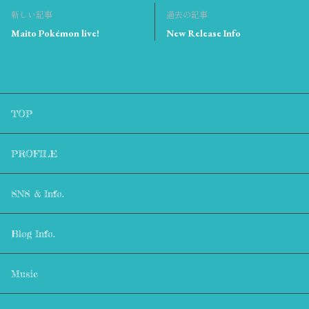
新しい記事
過去の記事
Maito Pokémon live!
New Release Info
TOP
PROFILE
SNS & Info.
Blog Info.
Music