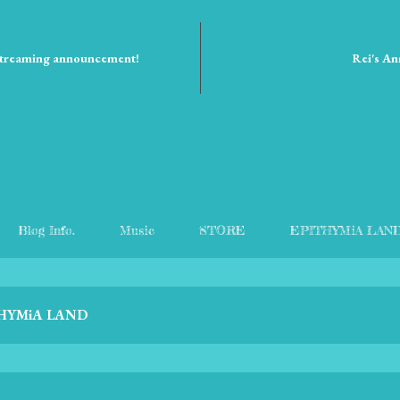
streaming announcement!
Rei's A
Blog Info.
Music
STORE
EPITHYMiA LAN
HYMiA LAND