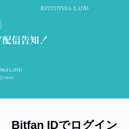
EPITHYMiA LAND
プ配信告知！
YMiA LAND
22 00:03
Bitfan IDでログイン