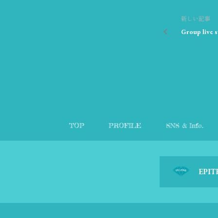
新しい記事
Group live 
TOP
PROFILE
SNS & Info.
EPIT