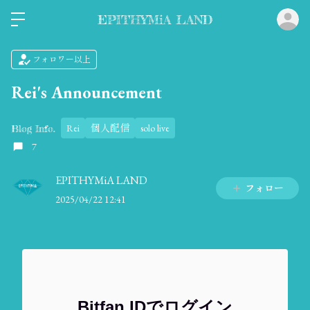
ロ
EPITHYMiA LAND
フォロワー以上
Rei's Announcement
Rei
個人配信
solo live
Blog Info.
7
EPITHYMiA LAND
フォロー
2025/04/22 12:41
Bitfan IDでログイン