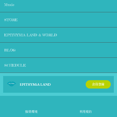
Music
STORE
EPITHYMiA LAND & WORLD
BLOG
SCHEDULE
EPITHYMiA LAND
会員登録
推奨環境
利用規約