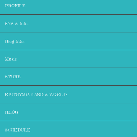
PROFILE
SNS & Info.
Blog Info.
Music
STORE
EPITHYMiA LAND & WORLD
BLOG
SCHEDULE