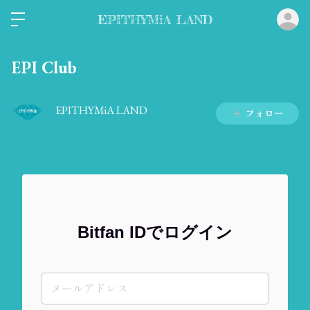
ロ
EPITHYMiA LAND
EPI Club
EPITHYMiA LAND
フォロー
Bitfan IDでログイン