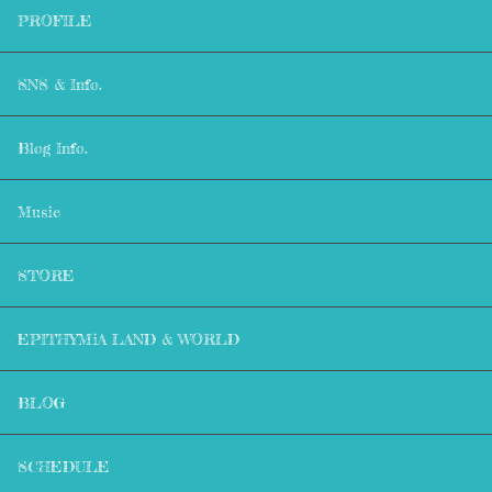
PROFILE
SNS & Info.
Blog Info.
Music
STORE
EPITHYMiA LAND & WORLD
BLOG
SCHEDULE