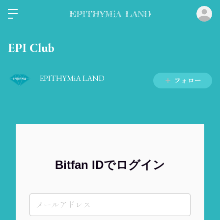
ロ
EPITHYMiA LAND
EPI Club
EPITHYMiA LAND
フォロー
Bitfan IDでログイン